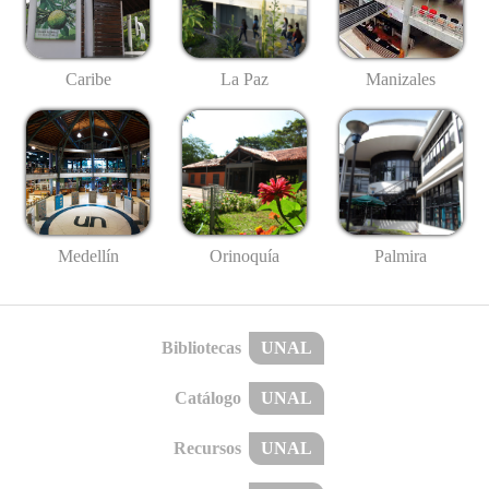
Caribe
La Paz
Manizales
Medellín
Palmira
Orinoquía
Bibliotecas
UNAL
Catálogo
UNAL
Recursos
UNAL