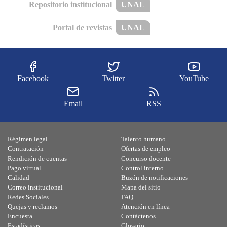
Repositorio institucional
UNAL
Portal de revistas
UNAL
Facebook
Twitter
YouTube
Email
RSS
Régimen legal
Talento humano
Contratación
Ofertas de empleo
Rendición de cuentas
Concurso docente
Pago virtual
Control interno
Calidad
Buzón de notificaciones
Correo institucional
Mapa del sitio
Redes Sociales
FAQ
Quejas y reclamos
Atención en línea
Encuesta
Contáctenos
Estadísticas
Glosario