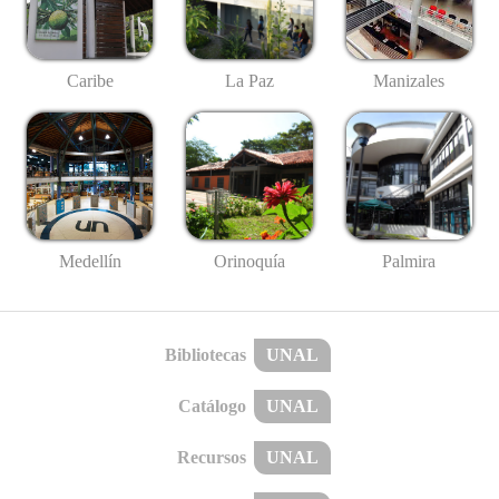
Caribe
La Paz
Manizales
Medellín
Palmira
Orinoquía
Bibliotecas
UNAL
Catálogo
UNAL
Recursos
UNAL