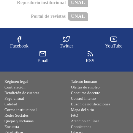
Repositorio institucional
UNAL
Portal de revistas
UNAL
Facebook
Twitter
YouTube
Email
RSS
Régimen legal
Talento humano
Contratación
Ofertas de empleo
Rendición de cuentas
Concurso docente
Pago virtual
Control interno
Calidad
Buzón de notificaciones
Correo institucional
Mapa del sitio
Redes Sociales
FAQ
Quejas y reclamos
Atención en línea
Encuesta
Contáctenos
Estadísticas
Glosario