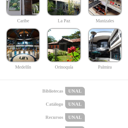
Caribe
La Paz
Manizales
Medellín
Palmira
Orinoquía
Bibliotecas
UNAL
Catálogo
UNAL
Recursos
UNAL