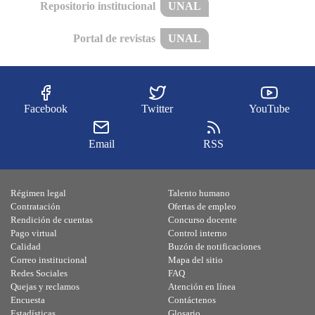
Repositorio institucional
UNAL
Portal de revistas
UNAL
Facebook
Twitter
YouTube
Email
RSS
Régimen legal
Talento humano
Contratación
Ofertas de empleo
Rendición de cuentas
Concurso docente
Pago virtual
Control interno
Calidad
Buzón de notificaciones
Correo institucional
Mapa del sitio
Redes Sociales
FAQ
Quejas y reclamos
Atención en línea
Encuesta
Contáctenos
Estadísticas
Glosario