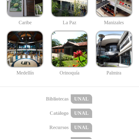
Caribe
La Paz
Manizales
Medellín
Palmira
Orinoquía
Bibliotecas
UNAL
Catálogo
UNAL
Recursos
UNAL