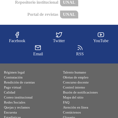
Repositorio institucional
UNAL
Portal de revistas
UNAL
Facebook
Twitter
YouTube
Email
RSS
Régimen legal
Talento humano
Contratación
Ofertas de empleo
Rendición de cuentas
Concurso docente
Pago virtual
Control interno
Calidad
Buzón de notificaciones
Correo institucional
Mapa del sitio
Redes Sociales
FAQ
Quejas y reclamos
Atención en línea
Encuesta
Contáctenos
Estadísticas
Glosario