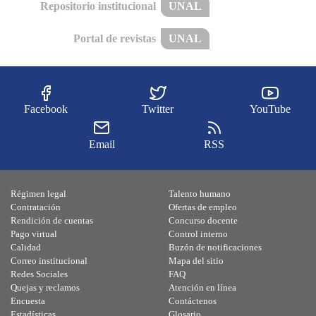
Repositorio institucional
UNAL
Portal de revistas
UNAL
Facebook
Twitter
YouTube
Email
RSS
Régimen legal
Talento humano
Contratación
Ofertas de empleo
Rendición de cuentas
Concurso docente
Pago virtual
Control interno
Calidad
Buzón de notificaciones
Correo institucional
Mapa del sitio
Redes Sociales
FAQ
Quejas y reclamos
Atención en línea
Encuesta
Contáctenos
Estadísticas
Glosario