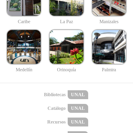
Caribe
La Paz
Manizales
Medellín
Palmira
Orinoquía
Bibliotecas
UNAL
Catálogo
UNAL
Recursos
UNAL