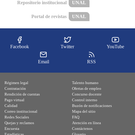
Repositorio institucional
UNAL
Portal de revistas
UNAL
Facebook
Twitter
YouTube
Email
RSS
Régimen legal
Talento humano
Contratación
Ofertas de empleo
Rendición de cuentas
Concurso docente
Pago virtual
Control interno
Calidad
Buzón de notificaciones
Correo institucional
Mapa del sitio
Redes Sociales
FAQ
Quejas y reclamos
Atención en línea
Encuesta
Contáctenos
Estadísticas
Glosario