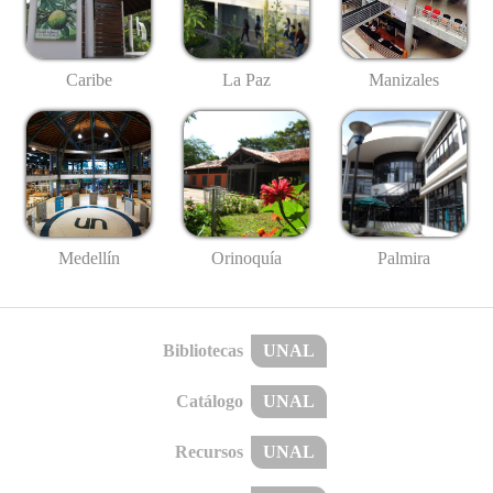
Caribe
La Paz
Manizales
Medellín
Palmira
Orinoquía
Bibliotecas
UNAL
Catálogo
UNAL
Recursos
UNAL