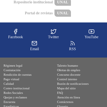
Repositorio institucional
UNAL
Portal de revistas
UNAL
Facebook
Twitter
YouTube
Email
RSS
Régimen legal
Talento humano
Contratación
Ofertas de empleo
Rendición de cuentas
Concurso docente
Pago virtual
Control interno
Calidad
Buzón de notificaciones
Correo institucional
Mapa del sitio
Redes Sociales
FAQ
Quejas y reclamos
Atención en línea
Encuesta
Contáctenos
Estadísticas
Glosario