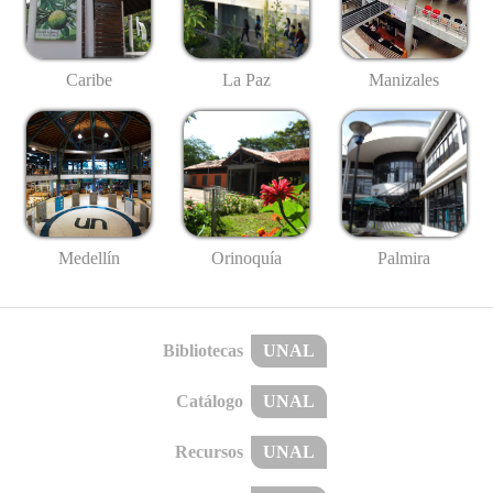
Caribe
La Paz
Manizales
Medellín
Palmira
Orinoquía
Bibliotecas
UNAL
Catálogo
UNAL
Recursos
UNAL