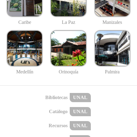
Caribe
La Paz
Manizales
Medellín
Palmira
Orinoquía
Bibliotecas
UNAL
Catálogo
UNAL
Recursos
UNAL