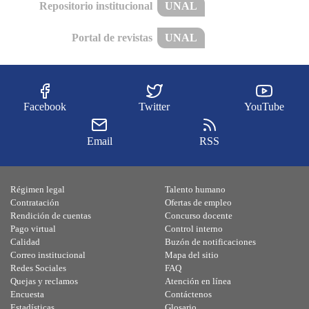
Repositorio institucional
UNAL
Portal de revistas
UNAL
Facebook
Twitter
YouTube
Email
RSS
Régimen legal
Talento humano
Contratación
Ofertas de empleo
Rendición de cuentas
Concurso docente
Pago virtual
Control interno
Calidad
Buzón de notificaciones
Correo institucional
Mapa del sitio
Redes Sociales
FAQ
Quejas y reclamos
Atención en línea
Encuesta
Contáctenos
Estadísticas
Glosario