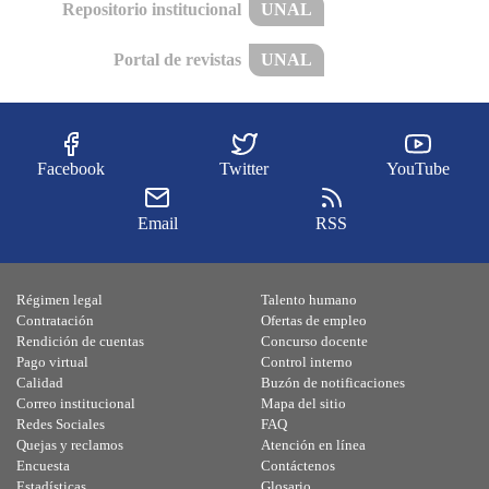
Repositorio institucional
UNAL
Portal de revistas
UNAL
Facebook
Twitter
YouTube
Email
RSS
Régimen legal
Talento humano
Contratación
Ofertas de empleo
Rendición de cuentas
Concurso docente
Pago virtual
Control interno
Calidad
Buzón de notificaciones
Correo institucional
Mapa del sitio
Redes Sociales
FAQ
Quejas y reclamos
Atención en línea
Encuesta
Contáctenos
Estadísticas
Glosario