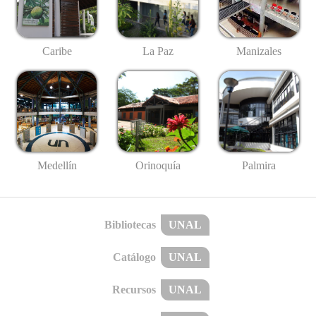
Caribe
La Paz
Manizales
Medellín
Palmira
Orinoquía
Bibliotecas
UNAL
Catálogo
UNAL
Recursos
UNAL