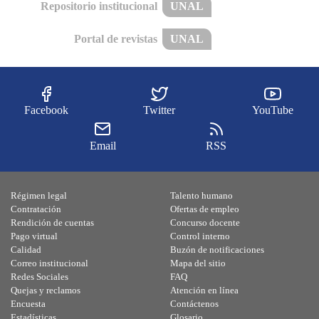
Repositorio institucional
UNAL
Portal de revistas
UNAL
Facebook
Twitter
YouTube
Email
RSS
Régimen legal
Talento humano
Contratación
Ofertas de empleo
Rendición de cuentas
Concurso docente
Pago virtual
Control interno
Calidad
Buzón de notificaciones
Correo institucional
Mapa del sitio
Redes Sociales
FAQ
Quejas y reclamos
Atención en línea
Encuesta
Contáctenos
Estadísticas
Glosario