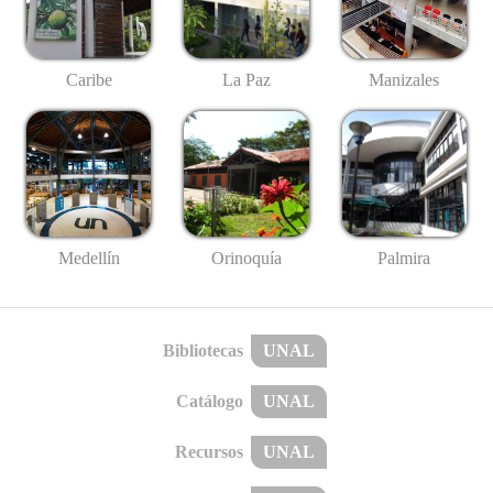
Caribe
La Paz
Manizales
Medellín
Palmira
Orinoquía
Bibliotecas
UNAL
Catálogo
UNAL
Recursos
UNAL