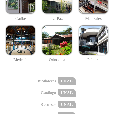
Caribe
La Paz
Manizales
Medellín
Palmira
Orinoquía
Bibliotecas
UNAL
Catálogo
UNAL
Recursos
UNAL