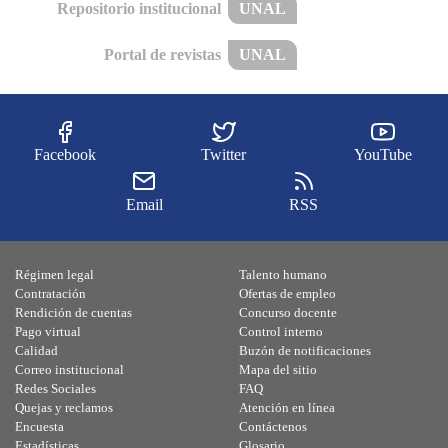
Repositorio institucional
UNAL
Portal de revistas
UNAL
Facebook
Twitter
YouTube
Email
RSS
Régimen legal
Talento humano
Contratación
Ofertas de empleo
Rendición de cuentas
Concurso docente
Pago virtual
Control interno
Calidad
Buzón de notificaciones
Correo institucional
Mapa del sitio
Redes Sociales
FAQ
Quejas y reclamos
Atención en línea
Encuesta
Contáctenos
Estadísticas
Glosario