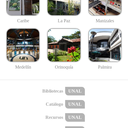
Caribe
La Paz
Manizales
Medellín
Palmira
Orinoquía
Bibliotecas
UNAL
Catálogo
UNAL
Recursos
UNAL