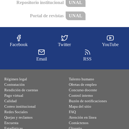
Repositorio institucional
UNAL
Portal de revistas
UNAL
Facebook
Twitter
YouTube
Email
RSS
Régimen legal
Talento humano
Contratación
Ofertas de empleo
Rendición de cuentas
Concurso docente
Pago virtual
Control interno
Calidad
Buzón de notificaciones
Correo institucional
Mapa del sitio
Redes Sociales
FAQ
Quejas y reclamos
Atención en línea
Encuesta
Contáctenos
Estadísticas
Glosario