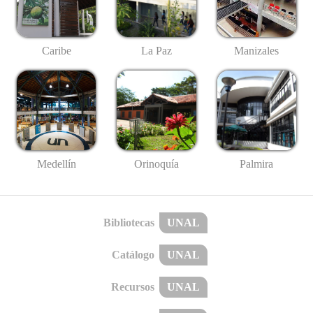
Caribe
La Paz
Manizales
Medellín
Palmira
Orinoquía
Bibliotecas
UNAL
Catálogo
UNAL
Recursos
UNAL