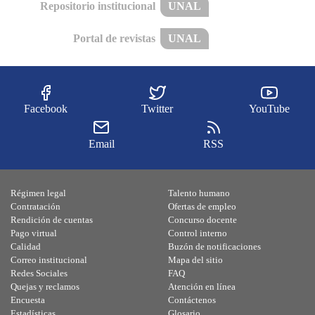
Repositorio institucional
UNAL
Portal de revistas
UNAL
Facebook
Twitter
YouTube
Email
RSS
Régimen legal
Talento humano
Contratación
Ofertas de empleo
Rendición de cuentas
Concurso docente
Pago virtual
Control interno
Calidad
Buzón de notificaciones
Correo institucional
Mapa del sitio
Redes Sociales
FAQ
Quejas y reclamos
Atención en línea
Encuesta
Contáctenos
Estadísticas
Glosario