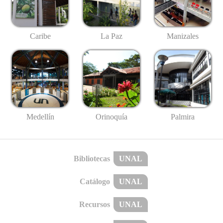
Caribe
La Paz
Manizales
Medellín
Palmira
Orinoquía
Bibliotecas
UNAL
Catálogo
UNAL
Recursos
UNAL