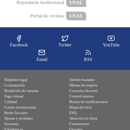
Repositorio institucional
UNAL
Portal de revistas
UNAL
Facebook
Twitter
YouTube
Email
RSS
Régimen legal
Talento humano
Contratación
Ofertas de empleo
Rendición de cuentas
Concurso docente
Pago virtual
Control interno
Calidad
Buzón de notificaciones
Correo institucional
Mapa del sitio
Redes Sociales
FAQ
Quejas y reclamos
Atención en línea
Encuesta
Contáctenos
Estadísticas
Glosario