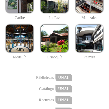
Caribe
La Paz
Manizales
Medellín
Palmira
Orinoquía
Bibliotecas
UNAL
Catálogo
UNAL
Recursos
UNAL