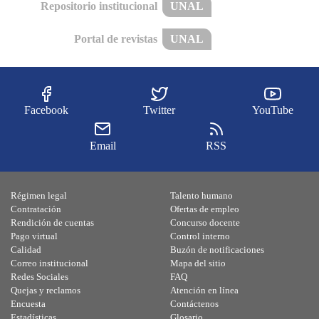
Repositorio institucional
UNAL
Portal de revistas
UNAL
Facebook
Twitter
YouTube
Email
RSS
Régimen legal
Talento humano
Contratación
Ofertas de empleo
Rendición de cuentas
Concurso docente
Pago virtual
Control interno
Calidad
Buzón de notificaciones
Correo institucional
Mapa del sitio
Redes Sociales
FAQ
Quejas y reclamos
Atención en línea
Encuesta
Contáctenos
Estadísticas
Glosario