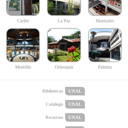
Caribe
La Paz
Manizales
Medellín
Palmira
Orinoquía
Bibliotecas
UNAL
Catálogo
UNAL
Recursos
UNAL