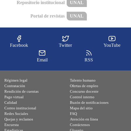
Repositorio institucional
UNAL
Portal de revistas
UNAL
Facebook
Twitter
YouTube
Email
RSS
Régimen legal
Talento humano
Contratación
Ofertas de empleo
Rendición de cuentas
Concurso docente
Pago virtual
Control interno
Calidad
Buzón de notificaciones
Correo institucional
Mapa del sitio
Redes Sociales
FAQ
Quejas y reclamos
Atención en línea
Encuesta
Contáctenos
Estadísticas
Glosario