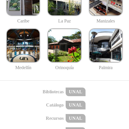
Caribe
La Paz
Manizales
Medellín
Palmira
Orinoquía
Bibliotecas
UNAL
Catálogo
UNAL
Recursos
UNAL