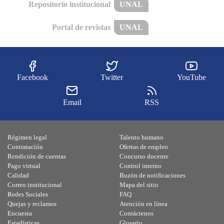
Repositorio institucional
UNAL
Portal de revistas
UNAL
Facebook
Twitter
YouTube
Email
RSS
Régimen legal
Talento humano
Contratación
Ofertas de empleo
Rendición de cuentas
Concurso docente
Pago virtual
Control interno
Calidad
Buzón de notificaciones
Correo institucional
Mapa del sitio
Redes Sociales
FAQ
Quejas y reclamos
Atención en línea
Encuesta
Contáctenos
Estadísticas
Glosario