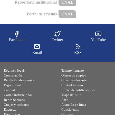
Repositorio institucional
UNAL
Portal de revistas
UNAL
Facebook
Twitter
YouTube
Email
RSS
Régimen legal
Talento humano
Contratación
Ofertas de empleo
Rendición de cuentas
Concurso docente
Pago virtual
Control interno
Calidad
Buzón de notificaciones
Correo institucional
Mapa del sitio
Redes Sociales
FAQ
Quejas y reclamos
Atención en línea
Encuesta
Contáctenos
Estadísticas
Glosario