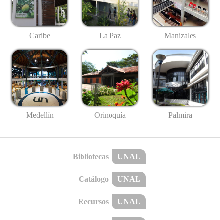
Caribe
La Paz
Manizales
Medellín
Palmira
Orinoquía
Bibliotecas
UNAL
Catálogo
UNAL
Recursos
UNAL