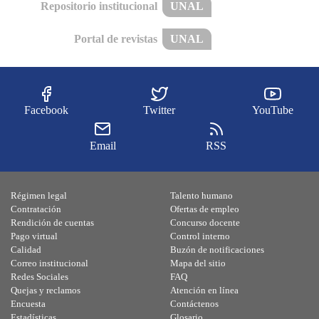
Repositorio institucional
UNAL
Portal de revistas
UNAL
Facebook
Twitter
YouTube
Email
RSS
Régimen legal
Talento humano
Contratación
Ofertas de empleo
Rendición de cuentas
Concurso docente
Pago virtual
Control interno
Calidad
Buzón de notificaciones
Correo institucional
Mapa del sitio
Redes Sociales
FAQ
Quejas y reclamos
Atención en línea
Encuesta
Contáctenos
Estadísticas
Glosario