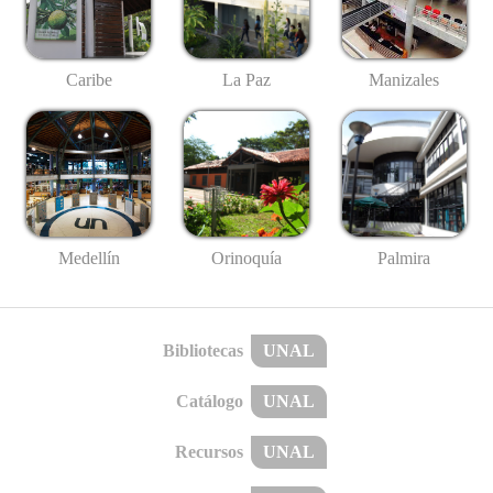
Caribe
La Paz
Manizales
Medellín
Palmira
Orinoquía
Bibliotecas
UNAL
Catálogo
UNAL
Recursos
UNAL