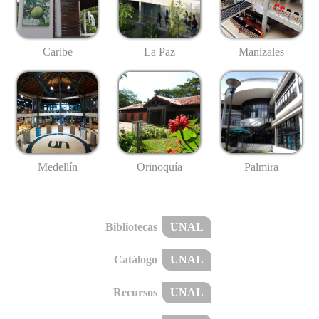
Caribe
La Paz
Manizales
Medellín
Palmira
Orinoquía
Bibliotecas
UNAL
Catálogo
UNAL
Recursos
UNAL