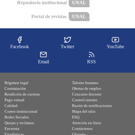
Repositorio institucional
UNAL
Portal de revistas
UNAL
Facebook
Twitter
YouTube
Email
RSS
Régimen legal
Talento humano
Contratación
Ofertas de empleo
Rendición de cuentas
Concurso docente
Pago virtual
Control interno
Calidad
Buzón de notificaciones
Correo institucional
Mapa del sitio
Redes Sociales
FAQ
Quejas y reclamos
Atención en línea
Encuesta
Contáctenos
Estadísticas
Glosario