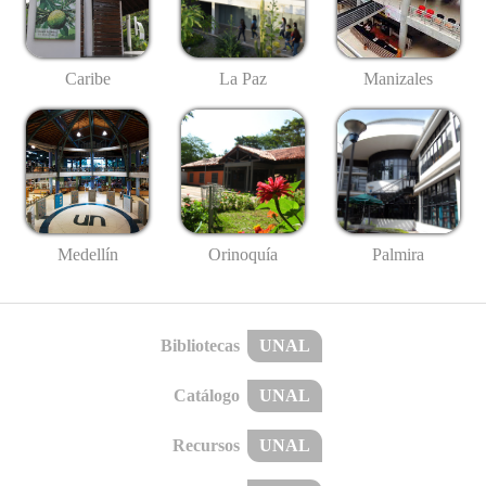
Caribe
La Paz
Manizales
Medellín
Palmira
Orinoquía
Bibliotecas
UNAL
Catálogo
UNAL
Recursos
UNAL