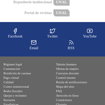
Repositorio institucional
UNAL
Portal de revistas
UNAL
Facebook
Twitter
YouTube
Email
RSS
Régimen legal
Talento humano
Contratación
Ofertas de empleo
Rendición de cuentas
Concurso docente
Pago virtual
Control interno
Calidad
Buzón de notificaciones
Correo institucional
Mapa del sitio
Redes Sociales
FAQ
Quejas y reclamos
Atención en línea
Encuesta
Contáctenos
Estadísticas
Glosario