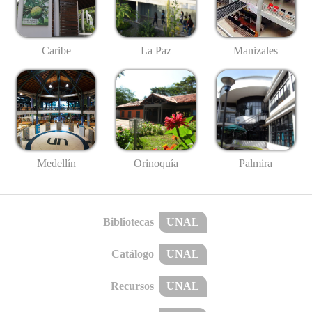
Caribe
La Paz
Manizales
Medellín
Palmira
Orinoquía
Bibliotecas
UNAL
Catálogo
UNAL
Recursos
UNAL