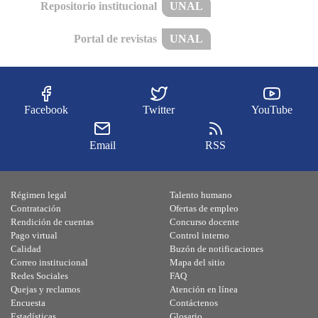
Repositorio institucional
UNAL
Portal de revistas
UNAL
Facebook
Twitter
YouTube
Email
RSS
Régimen legal
Talento humano
Contratación
Ofertas de empleo
Rendición de cuentas
Concurso docente
Pago virtual
Control interno
Calidad
Buzón de notificaciones
Correo institucional
Mapa del sitio
Redes Sociales
FAQ
Quejas y reclamos
Atención en línea
Encuesta
Contáctenos
Estadísticas
Glosario