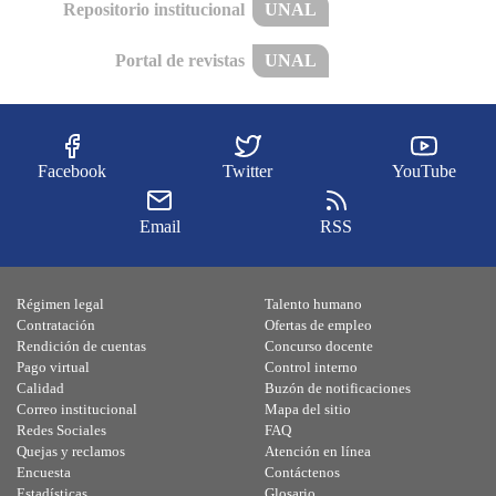
Repositorio institucional
UNAL
Portal de revistas
UNAL
Facebook
Twitter
YouTube
Email
RSS
Régimen legal
Talento humano
Contratación
Ofertas de empleo
Rendición de cuentas
Concurso docente
Pago virtual
Control interno
Calidad
Buzón de notificaciones
Correo institucional
Mapa del sitio
Redes Sociales
FAQ
Quejas y reclamos
Atención en línea
Encuesta
Contáctenos
Estadísticas
Glosario