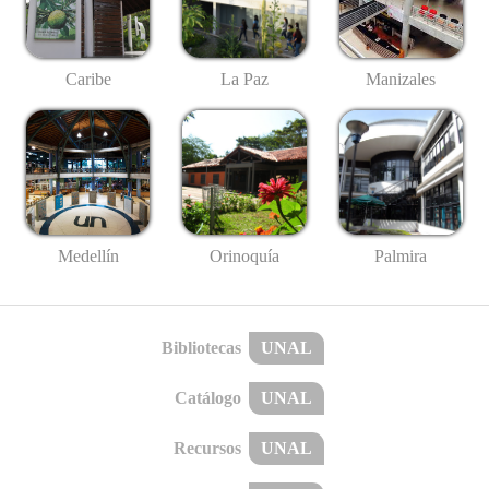
Caribe
La Paz
Manizales
Medellín
Palmira
Orinoquía
Bibliotecas
UNAL
Catálogo
UNAL
Recursos
UNAL