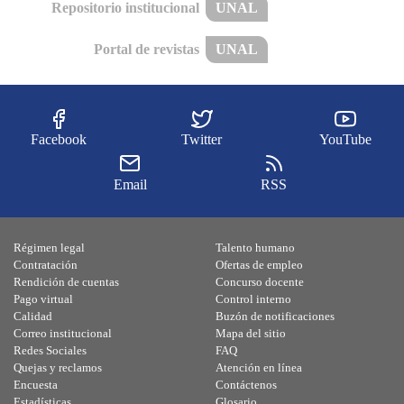
Repositorio institucional
UNAL
Portal de revistas
UNAL
Facebook
Twitter
YouTube
Email
RSS
Régimen legal
Talento humano
Contratación
Ofertas de empleo
Rendición de cuentas
Concurso docente
Pago virtual
Control interno
Calidad
Buzón de notificaciones
Correo institucional
Mapa del sitio
Redes Sociales
FAQ
Quejas y reclamos
Atención en línea
Encuesta
Contáctenos
Estadísticas
Glosario