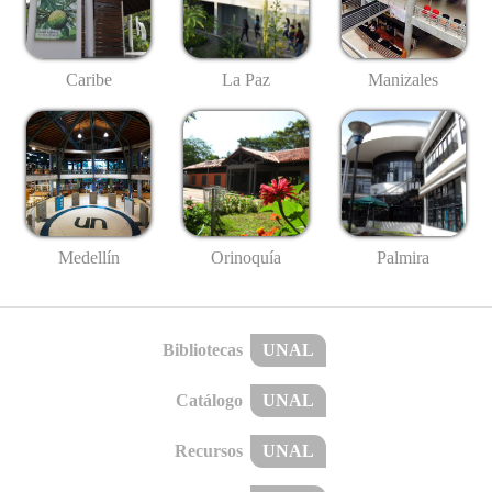
Caribe
La Paz
Manizales
Medellín
Palmira
Orinoquía
Bibliotecas
UNAL
Catálogo
UNAL
Recursos
UNAL