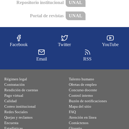
Repositorio institucional
UNAL
Portal de revistas
UNAL
Facebook
Twitter
YouTube
Email
RSS
Régimen legal
Talento humano
Contratación
Ofertas de empleo
Rendición de cuentas
Concurso docente
Pago virtual
Control interno
Calidad
Buzón de notificaciones
Correo institucional
Mapa del sitio
Redes Sociales
FAQ
Quejas y reclamos
Atención en línea
Encuesta
Contáctenos
Estadísticas
Glosario