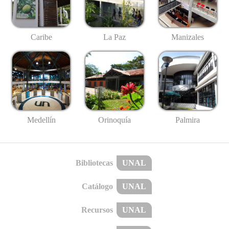
Caribe
La Paz
Manizales
Medellín
Palmira
Orinoquía
Bibliotecas
UNAL
Catálogo
UNAL
Recursos
UNAL