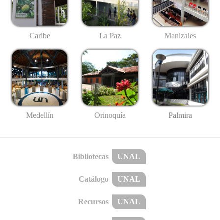
Caribe
La Paz
Manizales
Medellín
Palmira
Orinoquía
Bibliotecas
UNAL
Catálogo
UNAL
Recursos
UNAL