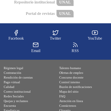
Repositorio institucional
UNAL
Portal de revistas
UNAL
Facebook
Twitter
YouTube
Email
RSS
Régimen legal
Talento humano
Contratación
Ofertas de empleo
Rendición de cuentas
Concurso docente
Pago virtual
Control interno
Calidad
Buzón de notificaciones
Correo institucional
Mapa del sitio
Redes Sociales
FAQ
Quejas y reclamos
Atención en línea
Encuesta
Contáctenos
Estadísticas
Glosario