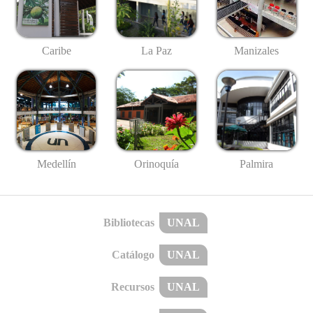
Caribe
La Paz
Manizales
Medellín
Palmira
Orinoquía
Bibliotecas
UNAL
Catálogo
UNAL
Recursos
UNAL