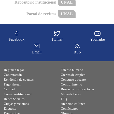
Repositorio institucional
UNAL
Portal de revistas
UNAL
Facebook
Twitter
YouTube
Email
RSS
Régimen legal
Talento humano
Contratación
Ofertas de empleo
Rendición de cuentas
Concurso docente
Pago virtual
Control interno
Calidad
Buzón de notificaciones
Correo institucional
Mapa del sitio
Redes Sociales
FAQ
Quejas y reclamos
Atención en línea
Encuesta
Contáctenos
Estadísticas
Glosario