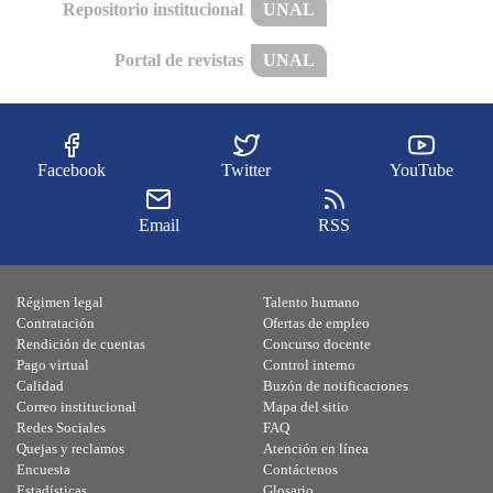
Repositorio institucional
UNAL
Portal de revistas
UNAL
Facebook
Twitter
YouTube
Email
RSS
Régimen legal
Talento humano
Contratación
Ofertas de empleo
Rendición de cuentas
Concurso docente
Pago virtual
Control interno
Calidad
Buzón de notificaciones
Correo institucional
Mapa del sitio
Redes Sociales
FAQ
Quejas y reclamos
Atención en línea
Encuesta
Contáctenos
Estadísticas
Glosario