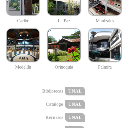
Caribe
La Paz
Manizales
Medellín
Palmira
Orinoquía
Bibliotecas
UNAL
Catálogo
UNAL
Recursos
UNAL