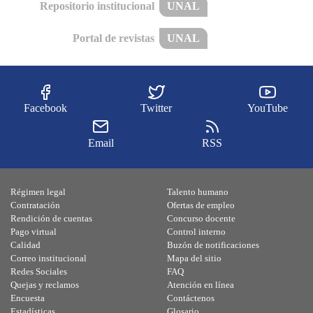
Repositorio institucional
UNAL
Portal de revistas
UNAL
Facebook
Twitter
YouTube
Email
RSS
Régimen legal
Talento humano
Contratación
Ofertas de empleo
Rendición de cuentas
Concurso docente
Pago virtual
Control interno
Calidad
Buzón de notificaciones
Correo institucional
Mapa del sitio
Redes Sociales
FAQ
Quejas y reclamos
Atención en línea
Encuesta
Contáctenos
Estadísticas
Glosario