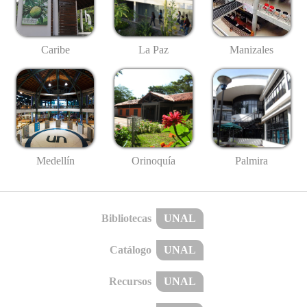
Caribe
La Paz
Manizales
Medellín
Palmira
Orinoquía
Bibliotecas
UNAL
Catálogo
UNAL
Recursos
UNAL