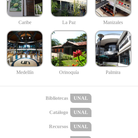
Caribe
La Paz
Manizales
Medellín
Palmira
Orinoquía
Bibliotecas
UNAL
Catálogo
UNAL
Recursos
UNAL