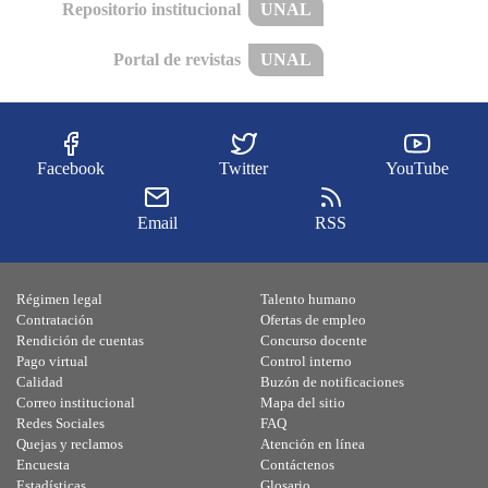
Repositorio institucional
UNAL
Portal de revistas
UNAL
Facebook
Twitter
YouTube
Email
RSS
Régimen legal
Talento humano
Contratación
Ofertas de empleo
Rendición de cuentas
Concurso docente
Pago virtual
Control interno
Calidad
Buzón de notificaciones
Correo institucional
Mapa del sitio
Redes Sociales
FAQ
Quejas y reclamos
Atención en línea
Encuesta
Contáctenos
Estadísticas
Glosario