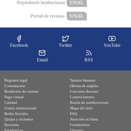
Repositorio institucional
UNAL
Portal de revistas
UNAL
Facebook
Twitter
YouTube
Email
RSS
Régimen legal
Talento humano
Contratación
Ofertas de empleo
Rendición de cuentas
Concurso docente
Pago virtual
Control interno
Calidad
Buzón de notificaciones
Correo institucional
Mapa del sitio
Redes Sociales
FAQ
Quejas y reclamos
Atención en línea
Encuesta
Contáctenos
Estadísticas
Glosario