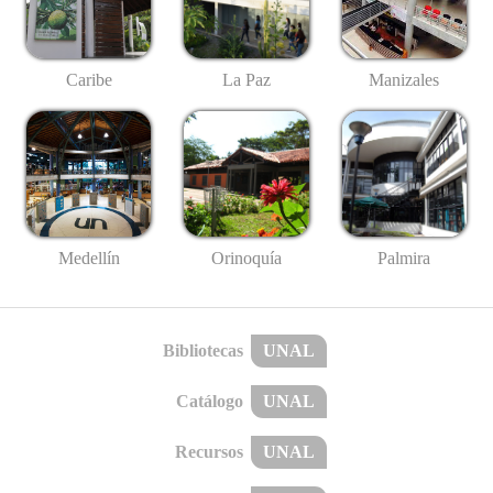
Caribe
La Paz
Manizales
Medellín
Palmira
Orinoquía
Bibliotecas
UNAL
Catálogo
UNAL
Recursos
UNAL