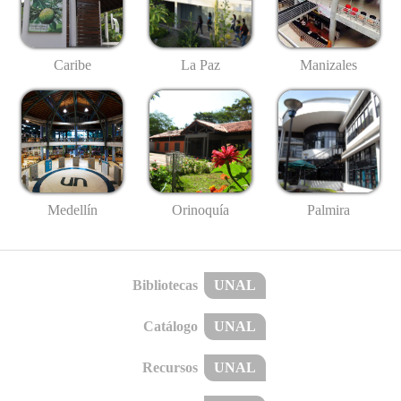
Caribe
La Paz
Manizales
Medellín
Palmira
Orinoquía
Bibliotecas
UNAL
Catálogo
UNAL
Recursos
UNAL