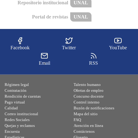
Repositorio institucional
UNAL
Portal de revistas
UNAL
Facebook
Twitter
YouTube
Email
RSS
Régimen legal
Talento humano
Contratación
Ofertas de empleo
Rendición de cuentas
Concurso docente
Pago virtual
Control interno
Calidad
Buzón de notificaciones
Correo institucional
Mapa del sitio
Redes Sociales
FAQ
Quejas y reclamos
Atención en línea
Encuesta
Contáctenos
Estadísticas
Glosario