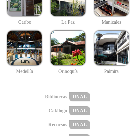
Caribe
La Paz
Manizales
Medellín
Palmira
Orinoquía
Bibliotecas
UNAL
Catálogo
UNAL
Recursos
UNAL