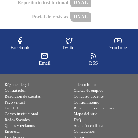
Repositorio institucional
UNAL
Portal de revistas
UNAL
Facebook
Twitter
YouTube
Email
RSS
Régimen legal
Talento humano
Contratación
Ofertas de empleo
Rendición de cuentas
Concurso docente
Pago virtual
Control interno
Calidad
Buzón de notificaciones
Correo institucional
Mapa del sitio
Redes Sociales
FAQ
Quejas y reclamos
Atención en línea
Encuesta
Contáctenos
Estadísticas
Glosario