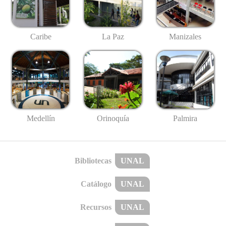
Caribe
La Paz
Manizales
Medellín
Palmira
Orinoquía
Bibliotecas
UNAL
Catálogo
UNAL
Recursos
UNAL