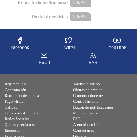
Repositorio institucional
UNAL
Portal de revistas
UNAL
Facebook
Twitter
YouTube
Email
RSS
Régimen legal
Talento humano
Contratación
Ofertas de empleo
Rendición de cuentas
Concurso docente
Pago virtual
Control interno
Calidad
Buzón de notificaciones
Correo institucional
Mapa del sitio
Redes Sociales
FAQ
Quejas y reclamos
Atención en línea
Encuesta
Contáctenos
Estadísticas
Glosario