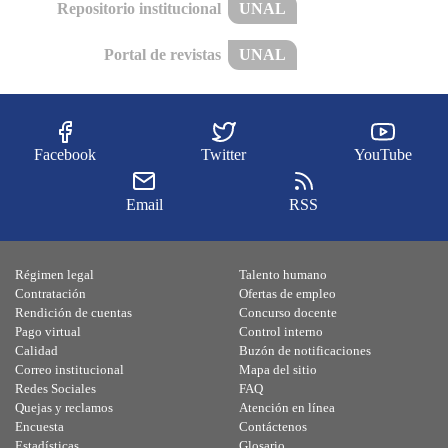
Repositorio institucional
UNAL
Portal de revistas
UNAL
Facebook
Twitter
YouTube
Email
RSS
Régimen legal
Talento humano
Contratación
Ofertas de empleo
Rendición de cuentas
Concurso docente
Pago virtual
Control interno
Calidad
Buzón de notificaciones
Correo institucional
Mapa del sitio
Redes Sociales
FAQ
Quejas y reclamos
Atención en línea
Encuesta
Contáctenos
Estadísticas
Glosario