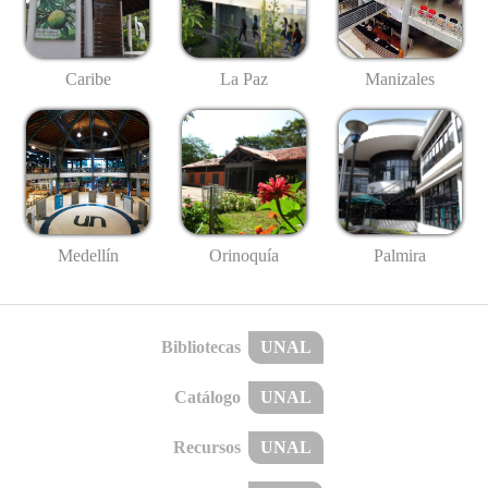
Caribe
La Paz
Manizales
Medellín
Palmira
Orinoquía
Bibliotecas
UNAL
Catálogo
UNAL
Recursos
UNAL