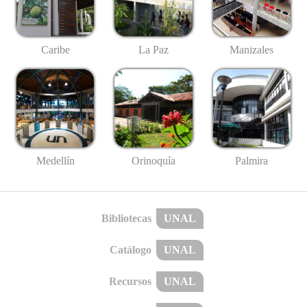
Caribe
La Paz
Manizales
Medellín
Palmira
Orinoquía
Bibliotecas
UNAL
Catálogo
UNAL
Recursos
UNAL