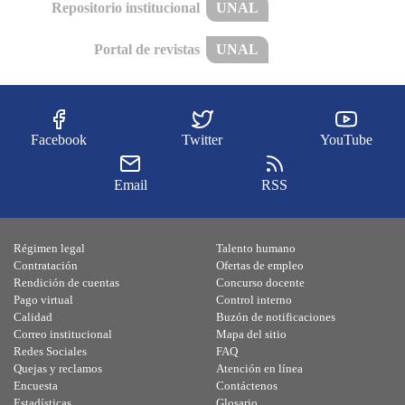
Repositorio institucional
UNAL
Portal de revistas
UNAL
Facebook
Twitter
YouTube
Email
RSS
Régimen legal
Talento humano
Contratación
Ofertas de empleo
Rendición de cuentas
Concurso docente
Pago virtual
Control interno
Calidad
Buzón de notificaciones
Correo institucional
Mapa del sitio
Redes Sociales
FAQ
Quejas y reclamos
Atención en línea
Encuesta
Contáctenos
Estadísticas
Glosario