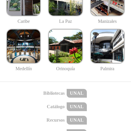
Caribe
La Paz
Manizales
Medellín
Palmira
Orinoquía
Bibliotecas
UNAL
Catálogo
UNAL
Recursos
UNAL