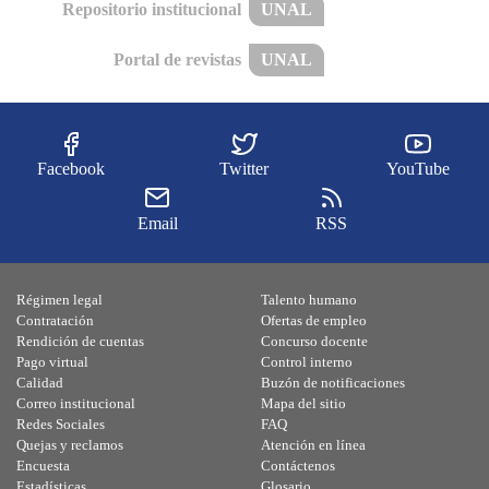
Repositorio institucional
UNAL
Portal de revistas
UNAL
Facebook
Twitter
YouTube
Email
RSS
Régimen legal
Talento humano
Contratación
Ofertas de empleo
Rendición de cuentas
Concurso docente
Pago virtual
Control interno
Calidad
Buzón de notificaciones
Correo institucional
Mapa del sitio
Redes Sociales
FAQ
Quejas y reclamos
Atención en línea
Encuesta
Contáctenos
Estadísticas
Glosario