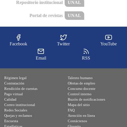
Repositorio institucional
UNAL
Portal de revistas
UNAL
Facebook
Twitter
YouTube
Email
RSS
Régimen legal
Talento humano
Contratación
Ofertas de empleo
Rendición de cuentas
Concurso docente
Pago virtual
Control interno
Calidad
Buzón de notificaciones
Correo institucional
Mapa del sitio
Redes Sociales
FAQ
Quejas y reclamos
Atención en línea
Encuesta
Contáctenos
Estadísticas
Glosario