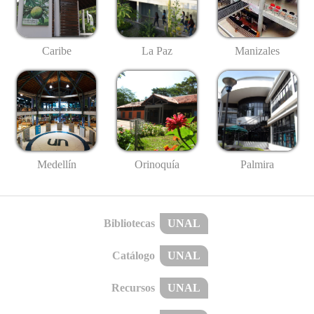
Caribe
La Paz
Manizales
Medellín
Palmira
Orinoquía
Bibliotecas
UNAL
Catálogo
UNAL
Recursos
UNAL