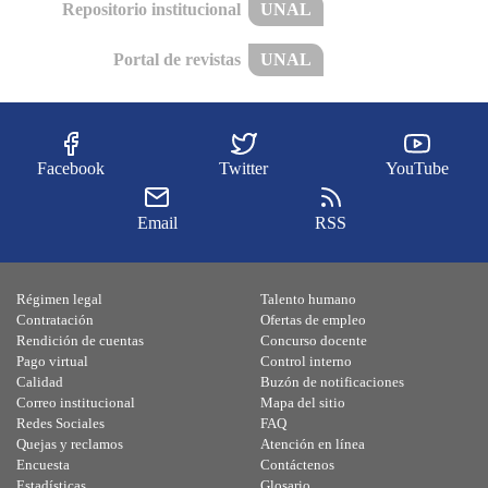
Repositorio institucional
UNAL
Portal de revistas
UNAL
Facebook
Twitter
YouTube
Email
RSS
Régimen legal
Talento humano
Contratación
Ofertas de empleo
Rendición de cuentas
Concurso docente
Pago virtual
Control interno
Calidad
Buzón de notificaciones
Correo institucional
Mapa del sitio
Redes Sociales
FAQ
Quejas y reclamos
Atención en línea
Encuesta
Contáctenos
Estadísticas
Glosario