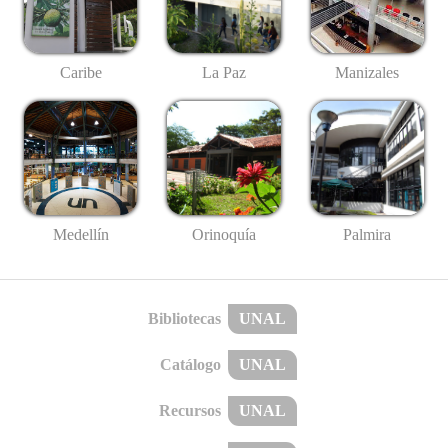
Caribe
La Paz
Manizales
Medellín
Palmira
Orinoquía
Bibliotecas
UNAL
Catálogo
UNAL
Recursos
UNAL