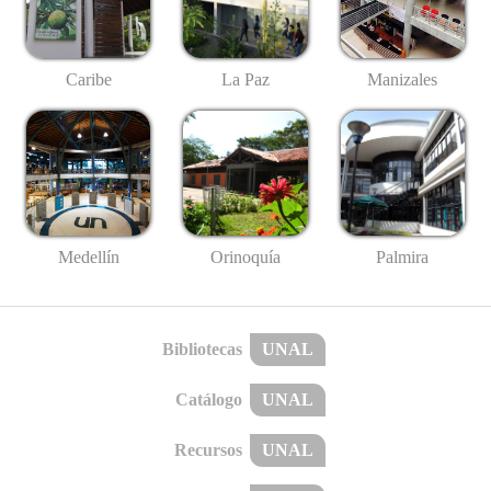
Caribe
La Paz
Manizales
Medellín
Palmira
Orinoquía
Bibliotecas
UNAL
Catálogo
UNAL
Recursos
UNAL