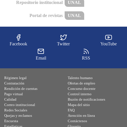
Repositorio institucional
UNAL
Portal de revistas
UNAL
Facebook
Twitter
YouTube
Email
RSS
Régimen legal
Talento humano
Contratación
Ofertas de empleo
Rendición de cuentas
Concurso docente
Pago virtual
Control interno
Calidad
Buzón de notificaciones
Correo institucional
Mapa del sitio
Redes Sociales
FAQ
Quejas y reclamos
Atención en línea
Encuesta
Contáctenos
Estadísticas
Glosario