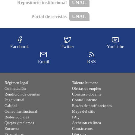
Repositorio institucional
UNAL
Portal de revistas
UNAL
Facebook
Twitter
YouTube
Email
RSS
Régimen legal
Talento humano
Contratación
Ofertas de empleo
Rendición de cuentas
Concurso docente
Pago virtual
Control interno
Calidad
Buzón de notificaciones
Correo institucional
Mapa del sitio
Redes Sociales
FAQ
Quejas y reclamos
Atención en línea
Encuesta
Contáctenos
Estadísticas
Glosario