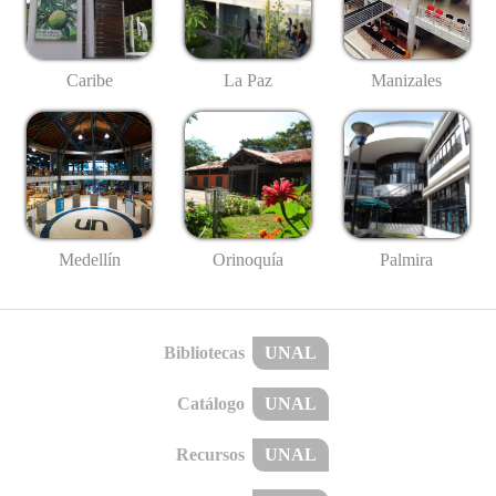
Caribe
La Paz
Manizales
Medellín
Palmira
Orinoquía
Bibliotecas
UNAL
Catálogo
UNAL
Recursos
UNAL