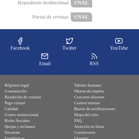
Repositorio institucional
UNAL
Portal de revistas
UNAL
Facebook
Twitter
YouTube
Email
RSS
Régimen legal
Talento humano
Contratación
Ofertas de empleo
Rendición de cuentas
Concurso docente
Pago virtual
Control interno
Calidad
Buzón de notificaciones
Correo institucional
Mapa del sitio
Redes Sociales
FAQ
Quejas y reclamos
Atención en línea
Encuesta
Contáctenos
Estadísticas
Glosario