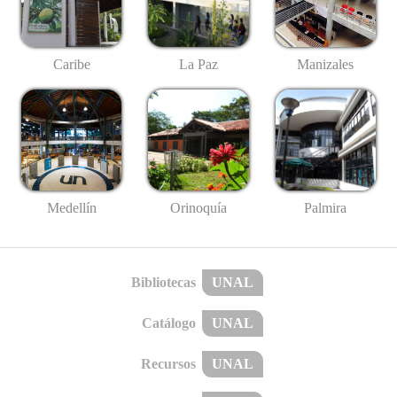
Caribe
La Paz
Manizales
Medellín
Palmira
Orinoquía
Bibliotecas
UNAL
Catálogo
UNAL
Recursos
UNAL