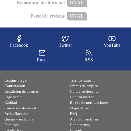
Repositorio institucional
UNAL
Portal de revistas
UNAL
Facebook
Twitter
YouTube
Email
RSS
Régimen legal
Talento humano
Contratación
Ofertas de empleo
Rendición de cuentas
Concurso docente
Pago virtual
Control interno
Calidad
Buzón de notificaciones
Correo institucional
Mapa del sitio
Redes Sociales
FAQ
Quejas y reclamos
Atención en línea
Encuesta
Contáctenos
Estadísticas
Glosario