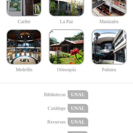
Caribe
La Paz
Manizales
Medellín
Palmira
Orinoquía
Bibliotecas
UNAL
Catálogo
UNAL
Recursos
UNAL