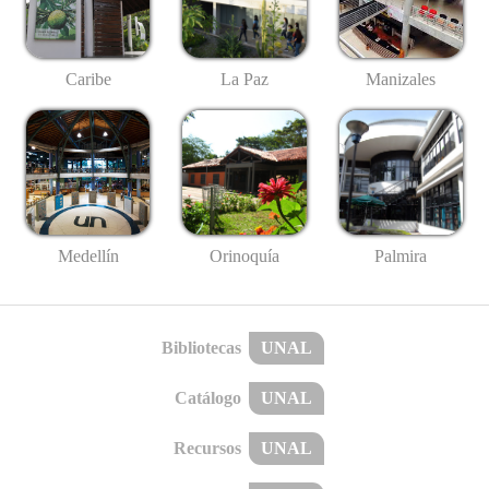
Caribe
La Paz
Manizales
Medellín
Palmira
Orinoquía
Bibliotecas
UNAL
Catálogo
UNAL
Recursos
UNAL