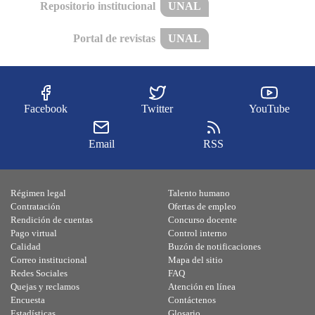
Repositorio institucional
UNAL
Portal de revistas
UNAL
Facebook
Twitter
YouTube
Email
RSS
Régimen legal
Talento humano
Contratación
Ofertas de empleo
Rendición de cuentas
Concurso docente
Pago virtual
Control interno
Calidad
Buzón de notificaciones
Correo institucional
Mapa del sitio
Redes Sociales
FAQ
Quejas y reclamos
Atención en línea
Encuesta
Contáctenos
Estadísticas
Glosario