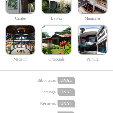
Caribe
La Paz
Manizales
Medellín
Palmira
Orinoquía
Bibliotecas
UNAL
Catálogo
UNAL
Recursos
UNAL