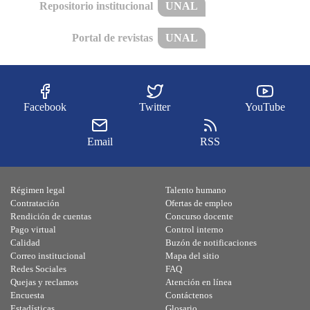
Repositorio institucional
UNAL
Portal de revistas
UNAL
Facebook
Twitter
YouTube
Email
RSS
Régimen legal
Talento humano
Contratación
Ofertas de empleo
Rendición de cuentas
Concurso docente
Pago virtual
Control interno
Calidad
Buzón de notificaciones
Correo institucional
Mapa del sitio
Redes Sociales
FAQ
Quejas y reclamos
Atención en línea
Encuesta
Contáctenos
Estadísticas
Glosario