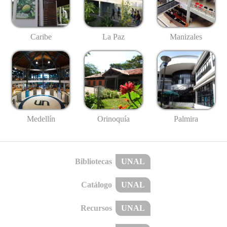
Caribe
La Paz
Manizales
Medellín
Palmira
Orinoquía
Bibliotecas
UNAL
Catálogo
UNAL
Recursos
UNAL