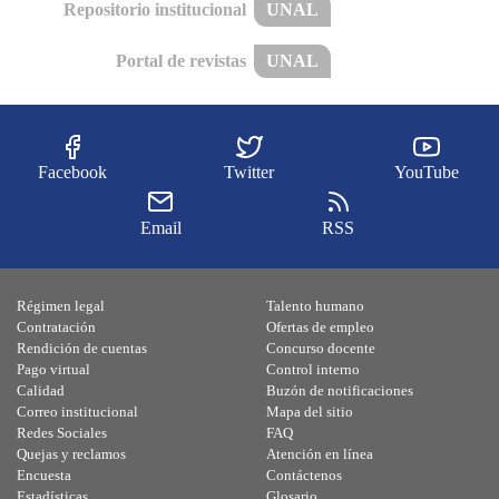
Repositorio institucional
UNAL
Portal de revistas
UNAL
Facebook
Twitter
YouTube
Email
RSS
Régimen legal
Talento humano
Contratación
Ofertas de empleo
Rendición de cuentas
Concurso docente
Pago virtual
Control interno
Calidad
Buzón de notificaciones
Correo institucional
Mapa del sitio
Redes Sociales
FAQ
Quejas y reclamos
Atención en línea
Encuesta
Contáctenos
Estadísticas
Glosario