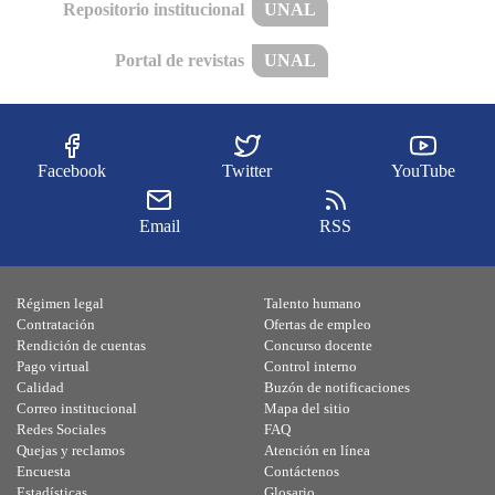
Repositorio institucional
UNAL
Portal de revistas
UNAL
Facebook
Twitter
YouTube
Email
RSS
Régimen legal
Talento humano
Contratación
Ofertas de empleo
Rendición de cuentas
Concurso docente
Pago virtual
Control interno
Calidad
Buzón de notificaciones
Correo institucional
Mapa del sitio
Redes Sociales
FAQ
Quejas y reclamos
Atención en línea
Encuesta
Contáctenos
Estadísticas
Glosario