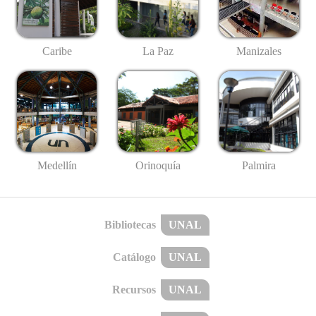
Caribe
La Paz
Manizales
Medellín
Palmira
Orinoquía
Bibliotecas
UNAL
Catálogo
UNAL
Recursos
UNAL