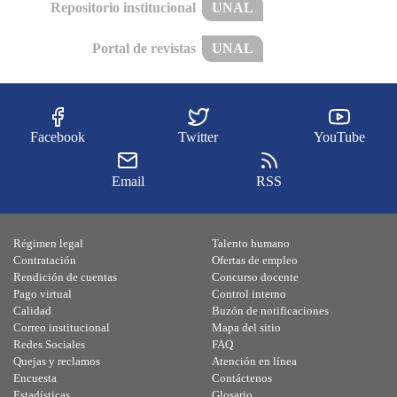
Repositorio institucional
UNAL
Portal de revistas
UNAL
Facebook
Twitter
YouTube
Email
RSS
Régimen legal
Talento humano
Contratación
Ofertas de empleo
Rendición de cuentas
Concurso docente
Pago virtual
Control interno
Calidad
Buzón de notificaciones
Correo institucional
Mapa del sitio
Redes Sociales
FAQ
Quejas y reclamos
Atención en línea
Encuesta
Contáctenos
Estadísticas
Glosario