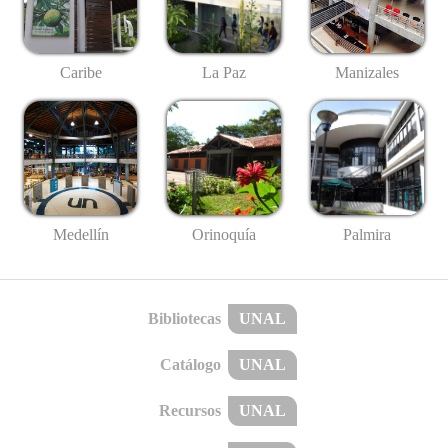
Caribe
La Paz
Manizales
Medellín
Palmira
Orinoquía
Bibliotecas
UNAL
Catálogo
UNAL
Recursos
UNAL