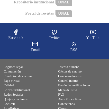
Repositorio institucional
UNAL
Portal de revistas
UNAL
Facebook
Twitter
YouTube
Email
RSS
Régimen legal
Talento humano
Contratación
Ofertas de empleo
Rendición de cuentas
Concurso docente
Pago virtual
Control interno
Calidad
Buzón de notificaciones
Correo institucional
Mapa del sitio
Redes Sociales
FAQ
Quejas y reclamos
Atención en línea
Encuesta
Contáctenos
Estadísticas
Glosario