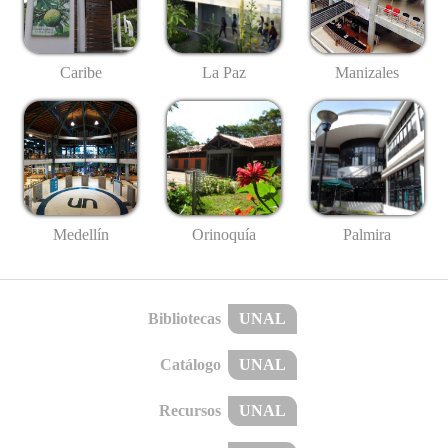
Caribe
La Paz
Manizales
Medellín
Palmira
Orinoquía
Bibliotecas
UNAL
Catálogo
UNAL
Recursos
UNAL