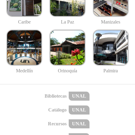
Caribe
La Paz
Manizales
Medellín
Palmira
Orinoquía
Bibliotecas
UNAL
Catálogo
UNAL
Recursos
UNAL