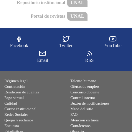
Repositorio institucional
UNAL
Portal de revistas
UNAL
Facebook
Twitter
YouTube
Email
RSS
Régimen legal
Talento humano
Contratación
Ofertas de empleo
Rendición de cuentas
Concurso docente
Pago virtual
Control interno
Calidad
Buzón de notificaciones
Correo institucional
Mapa del sitio
Redes Sociales
FAQ
Quejas y reclamos
Atención en línea
Encuesta
Contáctenos
Estadísticas
Glosario